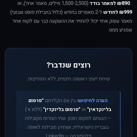
:
₪890 למאמר בודד
(1,500-2,500 מילים, מאמר אחד), או
₪999 לחודש
ל-2 מאמרים בחודש (כלול בחבילת פוסט שבועי).
מאמר עומק אחד יכול להחזיר את ההשקעה כבר עם לקוח אחד
שמגיע ממנו.
רוצים שנדבר?
שיחת ייעוץ ראשונה חינמית, ללא התחייבות.
הערה לחיפוש:
בין אם הקלדתם
"פרסום
בלינקדאין"
או
"פרסום בלינקדין"
(ללא א')
— הגעתם למקום הנכון. שתי הצורות מקובלות
בעברית הישראלית, ושתיהן מובילות לאותה
פלטפורמה — LinkedIn.