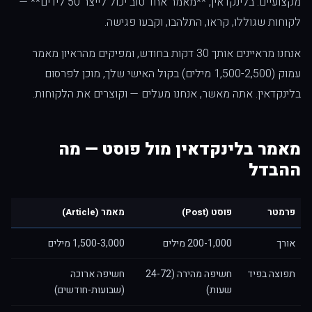
מקצועיים. בלינקדאין, **מאמר אחד טוב יכול לייצר 50 לידים** —
לקוחות שגוללו, קראו, התלהבו, וקבעו פגישה.
אנחנו מראיינים אותך 30 דקות בחודש, ומפיקים מהראיון מאמר
עמוק (1,500-2,500 מילים) בקול האישי שלך, מוכן לפרסום
בלינקדאין. אתה מאשר, אנחנו מעלים — וקוצרים את הלקוחות.
מאמר בלינקדאין מול פוסט — מה
ההבדל
פרמטר
פוסט (Post)
מאמר (Article)
אורך
200-1,000 מילים
1,500-3,000 מילים
תפוצה בפיד
חשיפה מהירה (24-72
חשיפה ארוכה
שעות)
(שבועות-חודשים)