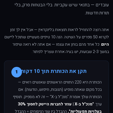
עובדים — בתנאי שיש עקביות. בלי הבטחות סרק, בלי
תורות חדשות.
אתה רוצה להתחיל לראות תוצאות בלינקדאין — אבל אין לך זמן
לקרוא 50 ספרים על השיטה. הנה 10 טיפים מעשיים שתוכל ליישם
היום
. כל אחד מהם בוחן את עצמו — אם אתה לא רואה שיפור
במשך 2-3 שבועות, יש בעיה אחרת שצריך לפתור.
תקן את הכותרת תוך 10 דקות
1
הכותרת היא 220 התווים הראשונים שאנשים רואים —
בכל מקום שאתה מופיע (תגובות, חיפוש, הודעות). אם
הכותרת שלך אומרת "מנכ"ל ב-X" — זה לא מספיק. תוסיף
ערך:
"מנכ"ל ב-X | עוזר לחברות הייטק לחסוך 30%
בעלויות תפעוליות".
ההבדל בין שני הניסוחים = ההבדל