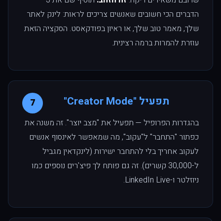
שרובם משאירים ריקה.
זה הזהב.
תוסיף שם את 3
הדברים הכי חשובים שאנשים צריכים לראות: לינק לאתר
שלך, מאמר טוב שלך, או ראיון בפודקאסט. הסקציה הזאת
עוזרת להמרות ברמה רצינית.
תפעיל "Creator Mode"
7
בהגדרות הפרופיל — תפעיל את "מצב יוצר". זה משנה את
כפתור "התחבר" ל"עקוב", מה שמאפשר לאינסוף אנשים
לעקוב אחריך בלי להתחבר ישירות (לינקדאין מגביל
ל-30,000 קשרים). זה גם פותח לך פיצ'רים נוספים כמו
ניוזלטר ו-LinkedIn Live.